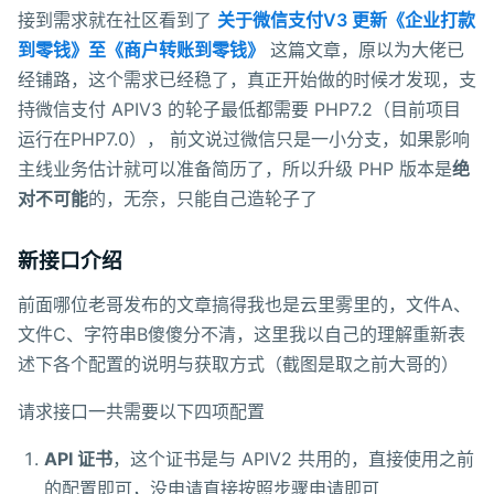
接到需求就在社区看到了
关于微信支付V3 更新《企业打款
到零钱》至《商户转账到零钱》
这篇文章，原以为大佬已
经铺路，这个需求已经稳了，真正开始做的时候才发现，支
持微信支付 APIV3 的轮子最低都需要 PHP7.2（目前项目
运行在PHP7.0）， 前文说过微信只是一小分支，如果影响
主线业务估计就可以准备简历了，所以升级 PHP 版本是
绝
对不可能
的，无奈，只能自己造轮子了
新接口介绍
前面哪位老哥发布的文章搞得我也是云里雾里的，文件A、
文件C、字符串B傻傻分不清，这里我以自己的理解重新表
述下各个配置的说明与获取方式（截图是取之前大哥的）
请求接口一共需要以下四项配置
API 证书
，这个证书是与 APIV2 共用的，直接使用之前
的配置即可，没申请直接按照步骤申请即可