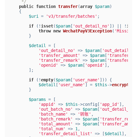
     */
public
function
transfer
(
array
$param
)
{
$uri
 = 
'v3/transfer/batches'
;
if
 (!
isset
(
$param
[
'out_detail_no'
]) || !
isse
throw
new
WechatPayV3Exception
(
'Missing 
        }
$detail
 = [
'out_detail_no'
 => 
$param
[
'out_detail_no
'transfer_amount'
 => 
$param
[
'transfer_am
'transfer_remark'
 => 
$param
[
'transfer_re
'openid'
 => 
$param
[
'openid'
],
        ];
if
 (!
empty
(
$param
[
'user_name'
])) {
$detail
[
'user_name'
] = 
$this
->
encryptedD
        }
$params
 = [
'appid'
 => 
$this
->config[
'app_id'
],
'out_batch_no'
 => 
$param
[
'out_detail_no'
'batch_name'
 => 
'转账'
,
'batch_remark'
 => 
$param
[
'transfer_remar
'total_amount'
 => 
$param
[
'transfer_amoun
'total_num'
 => 
1
,
'transfer_detail_list'
 => [
$detail
],