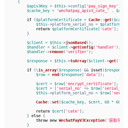
{
$apiv3Key
 = 
$this
->config[
'pay_sign_key'
];
$cache_key
 = 
'wechatpay_apiv3_cate_'
 . 
$apiv
if
 (
$platformCertificate
 = 
Cache
::
get
(
$cache
$this
->platform_serial_no = 
$platformCer
return
$platformCertificate
[
'cate'
];
        }
$client
 = 
$this
->
jsonBased
();
$handler
 = 
$client
->
getConfig
(
'handler'
);
$handler
->
remove
(
'verifier'
);
$response
 = 
$this
->
toArray
(
$client
->
get
(
'v3/
if
 (\
is_array
(
$response
) && 
isset
(
$response
[
$row
 = 
end
(
$response
[
'data'
]);
$cert
 = 
$row
[
'encrypt_certificate'
];
$cert
 = [
'serial_no'
 => 
$row
[
'serial_no'
$this
->platform_serial_no = 
$row
[
'serial
Cache
::
set
(
$cache_key
, 
$cert
, 
60
 * 
60
 * 
return
$cert
[
'cate'
];
        } 
else
 {
throw
new
WechatPayV3Exception
(
'获取平台
        }