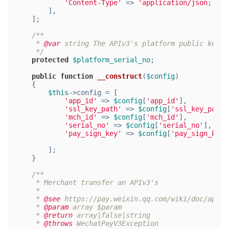
'Content-Type'
 => 
'application/json; cha
        ],
    ];
/**
     * 
@var
 string The APIv3's platform public key.
     */
protected
$platform_serial_no
;
public
function
__construct
(
$config
)
{
$this
->config = [
'app_id'
 => 
$config
[
'app_id'
],
'ssl_key_path'
 => 
$config
[
'ssl_key_path'
'mch_id'
 => 
$config
[
'mch_id'
],
'serial_no'
 => 
$config
[
'serial_no'
], 
//
'pay_sign_key'
 => 
$config
[
'pay_sign_key'
        ];
    }
/**
     * Merchant transfer an APIv3's
     *
     * 
@see
 https://pay.weixin.qq.com/wiki/doc/apiv3
     * 
@param
 array $param
     * 
@return
 array|false|string
     * 
@throws
 WechatPayV3Exception