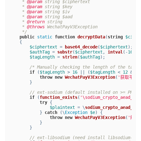
     * 
@param
 string $ciphertext
     * 
@param
 string $key
     * 
@param
 string $iv
     * 
@param
 string $aad
     * 
@return
 string
     * 
@throws
 WechatPayV3Exception
     */
public
static
function
decryptData
(
string
$ciphe
{
$ciphertext
 = 
base64_decode
(
$ciphertext
);
$authTag
 = 
substr
(
$ciphertext
, 
intval
(-
16
));
$tagLength
 = 
strlen
(
$authTag
);
/* Manually checking the length of the tag, 
if
 (
$tagLength
 > 
16
 || (
$tagLength
 < 
12
 && 
$
throw
new
WechatPayV3Exception
(
'获取平台
        }
// ext-sodium (default installed on >= PHP 7
if
 (
function_exists
(
'\sodium_crypto_aead_aes
try
 {
$plaintext
 = \
sodium_crypto_aead_aes
            } 
catch
 (\
Exception
$e
) {
throw
new
WechatPayV3Exception
(
'解密
            }
		}
// ext-libsodium (need install libsodium-php