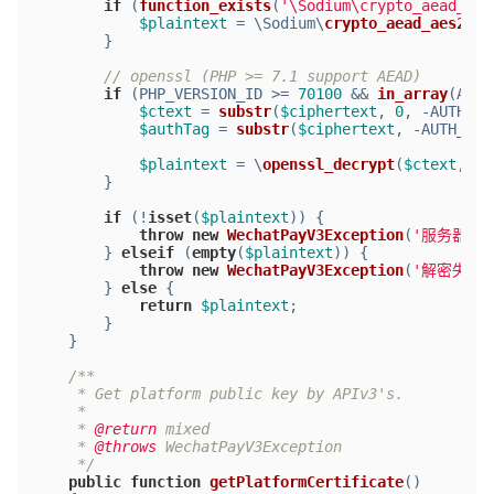
if
 (
function_exists
(
'\Sodium\crypto_aead_aes
$plaintext
 = \Sodium\
crypto_aead_aes256g
		}
// openssl (PHP >= 7.1 support AEAD)
if
 (PHP_VERSION_ID >= 
70100
 && 
in_array
(ALGO
$ctext
 = 
substr
(
$ciphertext
, 
0
, -AUTH_TA
$authTag
 = 
substr
(
$ciphertext
, -AUTH_TAG
$plaintext
 = \
openssl_decrypt
(
$ctext
, AL
		}
if
 (!
isset
(
$plaintext
)) {
throw
new
WechatPayV3Exception
(
'服务器异
        } 
elseif
 (
empty
(
$plaintext
)) {
throw
new
WechatPayV3Exception
(
'解密失败，
        } 
else
 {
return
$plaintext
;
        }
    }
/**
     * Get platform public key by APIv3's.
     *
     * 
@return
 mixed
     * 
@throws
 WechatPayV3Exception
     */
public
function
getPlatformCertificate
(
)