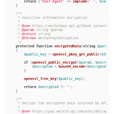
return
 [
'User-Agent'
 => 
implode
(
' '
, 
$value
)
    }
/**
     * Sensitive information encryption.
     *
     * 
@see
 https://wechatpay-api.gitbook.io/wechatp
     * 
@param
 string $param
     * 
@return
 string
     * 
@throws
 WechatPayV3Exception
     */
protected
function
encryptedData
(
string
$param
):
{
$public_key
 = 
openssl_pkey_get_public
(
$this
-
if
 (
openssl_public_encrypt
(
$param
, 
$encrypte
$encrypted
 = 
base64_encode
(
$encrypted
);
        }
openssl_free_key
(
$public_key
);
return
$encrypted
 ?: 
''
;
    }
/**
     * Decrypt the encrypted data returned by APIv3.
     *
     * 
@see
 https://pay.weixin.qq.com/wiki/doc/apiv3