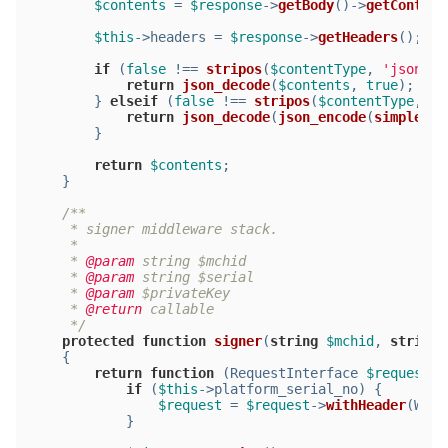
$contents
 = 
$response
->
getBody
()->
getContent
$this
->headers = 
$response
->
getHeaders
();
if
 (
false
 !== 
stripos
(
$contentType
, 
'json'
) 
return
json_decode
(
$contents
, 
true
);
        } 
elseif
 (
false
 !== 
stripos
(
$contentType
, 
'x
return
json_decode
(
json_encode
(
simplexml
        }
return
$contents
;
    }
/**
     * signer middleware stack.
     *
     * 
@param
 string $mchid
     * 
@param
 string $serial
     * 
@param
 $privateKey
     * 
@return
 callable
     */
protected
function
signer
(
string
$mchid
, 
string
{
return
function
 (
RequestInterface 
$request
) 
if
 (
$this
->platform_serial_no) {
$request
 = 
$request
->
withHeader
(Wech
            }