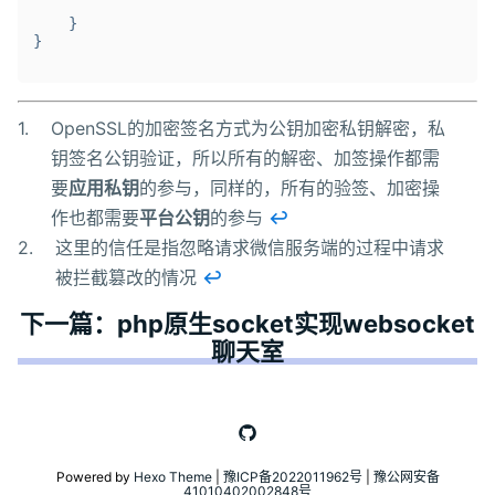
    }
}
1.
OpenSSL的加密签名方式为公钥加密私钥解密，私
钥签名公钥验证，所以所有的解密、加签操作都需
要
应用私钥
的参与，同样的，所有的验签、加密操
作也都需要
平台公钥
的参与
↩
2.
这里的信任是指忽略请求微信服务端的过程中请求
被拦截篡改的情况
↩
下一篇：php原生socket实现websocket
聊天室
Powered by
Hexo
Theme
|
豫ICP备2022011962号
|
豫公网安备
41010402002848号