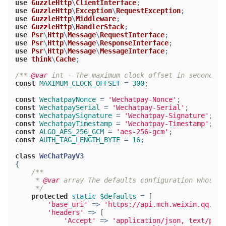
use
GuzzleHttp
\
ClientInterface
;
use
GuzzleHttp
\
Exception
\
RequestException
;
use
GuzzleHttp
\
Middleware
;
use
GuzzleHttp
\
HandlerStack
;
use
Psr
\
Http
\
Message
\
RequestInterface
;
use
Psr
\
Http
\
Message
\
ResponseInterface
;
use
Psr
\
Http
\
Message
\
MessageInterface
;
use
think
\
Cache
;
/** 
@var
 int - The maximum clock offset in second */
const
MAXIMUM_CLOCK_OFFSET
 = 
300
;
const
WechatpayNonce
 = 
'Wechatpay-Nonce'
;
const
WechatpaySerial
 = 
'Wechatpay-Serial'
;
const
WechatpaySignature
 = 
'Wechatpay-Signature'
;
const
WechatpayTimestamp
 = 
'Wechatpay-Timestamp'
;
const
ALGO_AES_256_GCM
 = 
'aes-256-gcm'
;
const
AUTH_TAG_LENGTH_BYTE
 = 
16
;
class
WeChatPayV3
{
/**
     * 
@var
 array The defaults configuration whose p
     */
protected
static
$defaults
 = [
'base_uri'
 => 
'https://api.mch.weixin.qq.com
'headers'
 => [
'Accept'
 => 
'application/json, text/plai