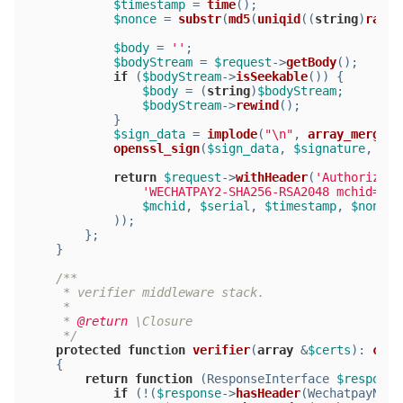
$timestamp
 = 
time
();
$nonce
 = 
substr
(
md5
(
uniqid
((
string
)
rand
(
$body
 = 
''
;
$bodyStream
 = 
$request
->
getBody
();
if
 (
$bodyStream
->
isSeekable
()) {
$body
 = (
string
)
$bodyStream
;
$bodyStream
->
rewind
();
            }
$sign_data
 = 
implode
(
"\n"
, 
array_merge
([
openssl_sign
(
$sign_data
, 
$signature
, 
$pr
return
$request
->
withHeader
(
'Authorizati
'WECHATPAY2-SHA256-RSA2048 mchid="%s
$mchid
, 
$serial
, 
$timestamp
, 
$nonce
,
            ));
        };
    }
/**
     * verifier middleware stack.
     *
     * 
@return
 \Closure
     */
protected
function
verifier
(
array
 &
$certs
): 
call
{
return
function
 (
ResponseInterface 
$response
if
 (!(
$response
->
hasHeader
(WechatpayNonc