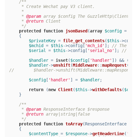
/**
     * Create Wechat pay V3 client.
     *
     * 
@param
 array $config The GuzzleHttp\Client co
     * 
@return
 Client
     */
protected
function
jsonBased
(
array
$config
 = []
)
{
$privateKey
 = 
file_get_contents
(
$this
->confi
$mchid
 = 
$this
->config[
'mch_id'
]; 
// The mer
$serial
 = 
$this
->config[
'serial_no'
]; 
// The
$handler
 = 
isset
(
$config
[
'handler'
]) && (
$co
$handler
->
unshift
(
Middleware
::
mapRequest
(
$th
//        $handler->unshift(Middleware::mapResponse(
$config
[
'handler'
] = 
$handler
;
return
 (
new
Client
(
$this
->
withDefaults
(
$conf
    }
/**
     * 
@param
 ResponseInterface $response
     * 
@return
 array|string|false
     */
protected
function
toArray
(
ResponseInterface 
$re
{
$contentType
 = 
$response
->
getHeaderLine
(
'Con