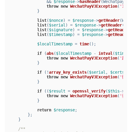
                && 
$response
->
hasHeader
(WechatpaySig
throw
new
WechatPayV3Exception
(
'Inva
            }
list
(
$nonce
) = 
$response
->
getHeader
(Wech
list
(
$serial
) = 
$response
->
getHeader
(Wec
list
(
$signature
) = 
$response
->
getHeader
(
list
(
$timestamp
) = 
$response
->
getHeader
(
$localTimestamp
 = 
time
();
if
 (
abs
(
$localTimestamp
 - 
intval
(
$timest
throw
new
WechatPayV3Exception
(
'超出
            }
if
 (!
array_key_exists
(
$serial
, 
$certs
)) 
throw
new
WechatPayV3Exception
(
'微信
            }
if
 ((
$result
 = 
openssl_verify
(
$this
->
joi
throw
new
WechatPayV3Exception
(
'验证
            }
return
$response
;
        };
    }
/**