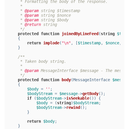
     * Formatting the body of the response.
     *
     * 
@param
 string $timestamp
     * 
@param
 string $nonce
     * 
@param
 string $body
     * 
@return
 string
     */
protected
function
joinedByLineFeed
(
string
$time
{
return
implode
(
"\n"
, [
$timestamp
, 
$nonce
, 
$b
    }
/**
     * Taken body string.
     *
     * 
@param
 MessageInterface $message - The messag
     */
protected
function
body
(
MessageInterface 
$messag
{
$body
 = 
''
;
$bodyStream
 = 
$message
->
getBody
();
if
 (
$bodyStream
->
isSeekable
()) {
$body
 = (
string
)
$bodyStream
;
$bodyStream
->
rewind
();
        }
return
$body
;
    }