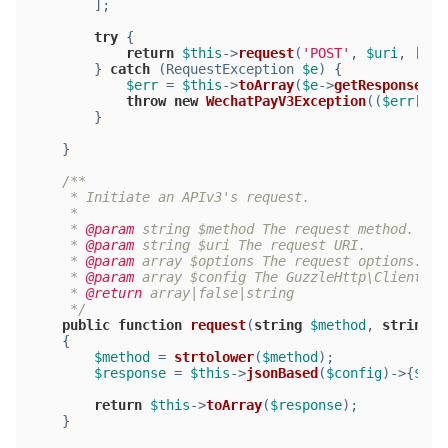
        ];
try
 {
return
$this
->
request
(
'POST'
, 
$uri
, [
'js
        } 
catch
 (RequestException 
$e
) {
$err
 = 
$this
->
toArray
(
$e
->
getResponse
())
throw
new
WechatPayV3Exception
((
$err
[
'me
        }
    }
/**
     * Initiate an APIv3's request.
     *
     * 
@param
 string $method The request method.
     * 
@param
 string $uri The request URI.
     * 
@param
 array $options The request options.
     * 
@param
 array $config The GuzzleHttp\Client co
     * 
@return
 array|false|string
     */
public
function
request
(
string
$method
, 
string
$
{
$method
 = 
strtolower
(
$method
);
$response
 = 
$this
->
jsonBased
(
$config
)->{
$met
return
$this
->
toArray
(
$response
);
    }