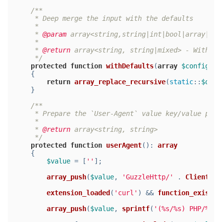
/**
     * Deep merge the input with the defaults
     *
     * 
@param
 array<string,string|int|bool|array|mix
     *
     * 
@return
 array<string, string|mixed> - With th
     */
protected
function
withDefaults
(
array
$config
 = 
{
return
array_replace_recursive
(
static
::
$defa
    }
/**
     * Prepare the `User-Agent` value key/value pair
     *
     * 
@return
 array<string, string>
     */
protected
function
userAgent
(
): 
array
{
$value
 = [
''
];
array_push
(
$value
, 
'GuzzleHttp/'
 . 
ClientInt
extension_loaded
(
'curl'
) && 
function_exists
(
array_push
(
$value
, 
sprintf
(
'(%s/%s) PHP/%s'
,