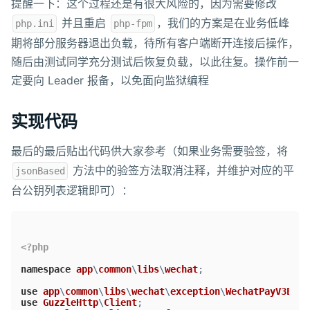
提醒一下：这个过程还是有很大风险的，因为需要修改
并且重启
，我们的方案是在业务低峰
php.ini
php-fpm
期将部分服务器退出负载，待所有客户端断开连接后操作，
随后由测试同学充分测试后恢复负载，以此往复。操作前一
定要向 Leader 报备，以免面向监狱编程
实现代码
最后的最后贴出代码供大家参考（如果业务需要验签，将
方法中的验签方法取消注释，并维护对应的平
jsonBased
台公钥列表逻辑即可）：
<?php
namespace
app
\
common
\
libs
\
wechat
;
use
app
\
common
\
libs
\
wechat
\
exception
\
WechatPayV3Exce
use
GuzzleHttp
\
Client
;